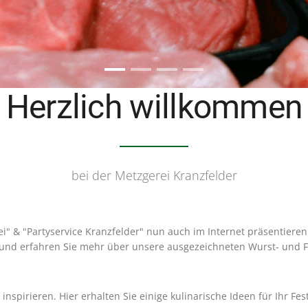
Herzlich willkommen
bei der Metzgerei Kranzfelder
i" & "Partyservice Kranzfelder" nun auch im Internet präsentieren
 und erfahren Sie mehr über unsere ausgezeichneten Wurst- und Fl
 inspirieren. Hier erhalten Sie einige kulinarische Ideen für Ihr Fe